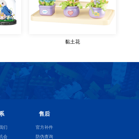
黏土花
系
售后
我们
官方补件
机会
防伪查询