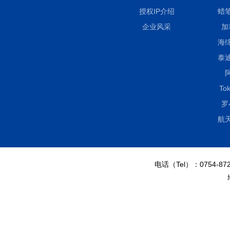
授权IP介绍
蜡
企业风采
加
海
泰
Tok
罗
航
电话（Tel）：0754-872