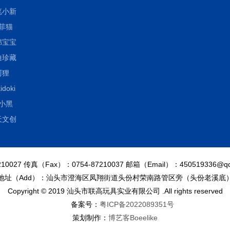
笔小新
菲猫
绵宝宝
迪珍藏
阿狸
idoki
小黑
天文创
10027 传真（Fax）：0754-87210037 邮箱（Email）：450519336@qq
地址（Add）：汕头市澄海区凤翔街道头份村荣南路管区旁（头份老溪底
Copyright © 2019 汕头市联高玩具实业有限公司 .All rights reserved
备案号：
粤ICP备2022089351号
策划制作：
博艺客Boeelike