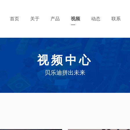
首页
关于
产品
视频
动态
联系
视频中心
贝乐迪拼出未来