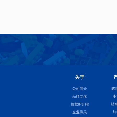
关于
公司简介
哆
品牌文化
小
授权IP介绍
蜡
企业风采
加