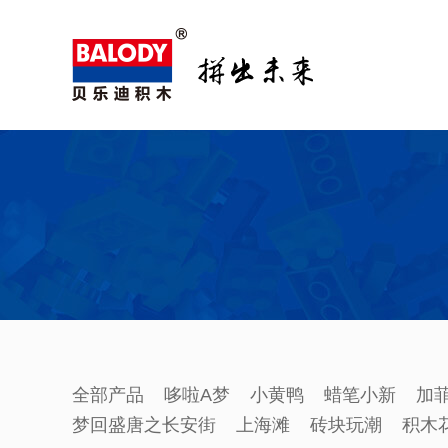
全部产品
哆啦A梦
小黄鸭
蜡笔小新
加
梦回盛唐之长安街
上海滩
砖块玩潮
积木