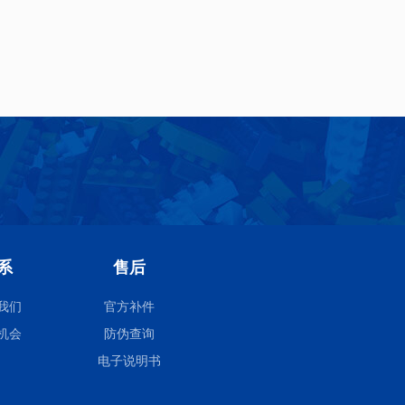
系
售后
我们
官方补件
机会
防伪查询
电子说明书