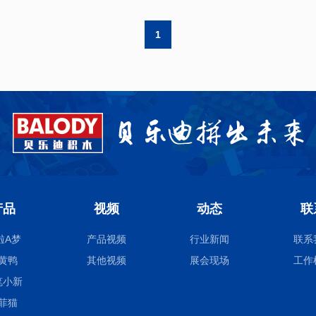
1
产品
视频
动态
联
啦A梦
产品视频
行业新闻
联系
黄鸭
其他视频
展会现场
工作
笔小新
菲猫