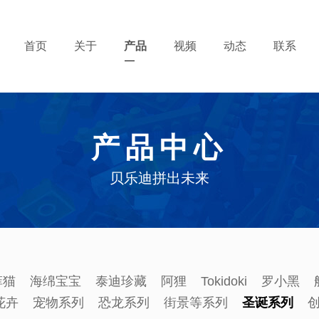
首页
关于
产品
视频
动态
联系
产品中心
贝乐迪拼出未来
菲猫
海绵宝宝
泰迪珍藏
阿狸
Tokidoki
罗小黑
花卉
宠物系列
恐龙系列
街景等系列
圣诞系列